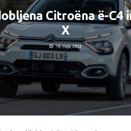
obljena Citroëna ë-C4 i
X
18. maja, 2023