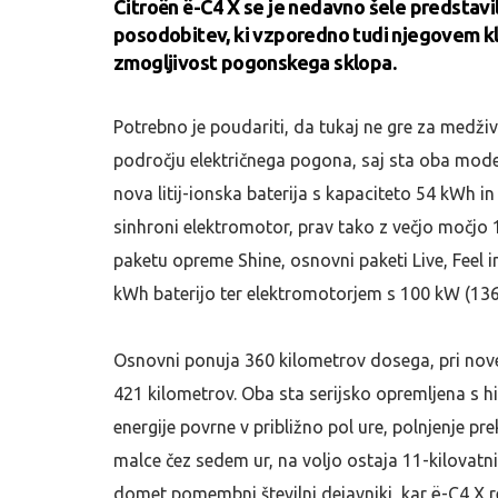
Citroën ë-C4 X se je nedavno šele predstavi
posodobitev, ki vzporedno tudi njegovem kl
zmogljivost pogonskega sklopa.
Potrebno je poudariti, da tukaj ne gre za medživ
področju električnega pogona, saj sta oba mode
nova litij-ionska baterija s kapaciteto 54 kWh in
sinhroni elektromotor, prav tako z večjo močjo
paketu opreme Shine, osnovni paketi Live, Feel 
kWh baterijo ter elektromotorjem s 100 kW (13
Osnovni ponuja 360 kilometrov dosega, pri no
421 kilometrov. Oba sta serijsko opremljena s h
energije povrne v približno pol ure, polnjenje 
malce čez sedem ur, na voljo ostaja 11-kilovatni
domet pomembni številni dejavniki, kar ë-C4 X r