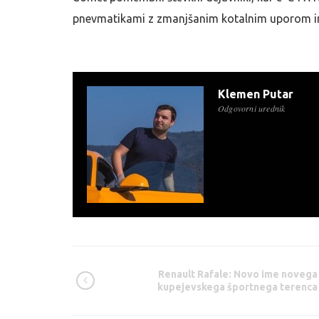
pnevmatikami z zmanjšanim kotalnim uporom in
Klemen Putar
Odgovorni urednik
Renault Rafale: Novo ime novega
kupejevskega športnega terenca