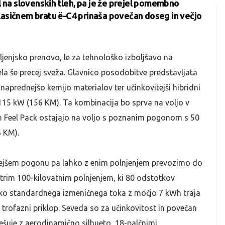
l na slovenskih tleh, pa je že prejel pomembno
asičnem bratu ë-C4 prinaša povečan doseg in večjo
ljenjsko prenovo, le za tehnološko izboljšavo na
la še precej sveža. Glavnico posodobitve predstavljata
 naprednejšo kemijo materialov ter učinkovitejši hibridni
 115 kW (156 KM). Ta kombinacija bo sprva na voljo v
in Feel Pack ostajajo na voljo s poznanim pogonom s 50
6 KM).
vejšem pogonu pa lahko z enim polnjenjem prevozimo do
itrim 100-kilovatnim polnjenjem, ki 80 odstotkov
preko standardnega izmeničnega toka z močjo 7 kWh traja
 trofazni priklop. Seveda so za učinkovitost in povečan
ešuje z aerodinamično silhueto, 18-palčnimi