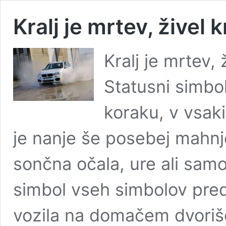
Kralj je mrtev, živel
Kralj je mrtev,
Statusni simbo
koraku, v vsaki 
je nanje še posebej mahnje
sončna očala, ure ali samo
simbol vseh simbolov pre
vozila na domačem dvorišču