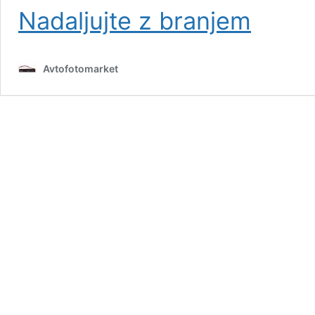
Kralj
Nadaljujte z branjem
je
mrtev,
živel
Avtofotomarket
kralj.
–
BMW
X5
xDrive30d