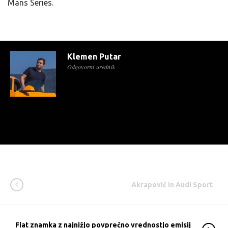
Mans Series.
Klemen Putar
Odgovorni urednik
Akrapovič in Audi Sport
Fiat znamka z najnižjo povprečno vrednostjo emisij