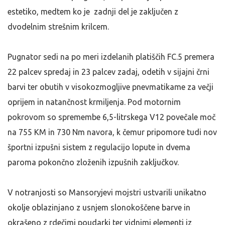
estetiko, medtem ko je zadnji del je zaključen z
dvodelnim strešnim krilcem.
Pugnator sedi na po meri izdelanih platiščih FC.5 premera
22 palcev spredaj in 23 palcev zadaj, odetih v sijajni črni
barvi ter obutih v visokozmogljive pnevmatikame za večji
oprijem in natančnost krmiljenja. Pod motornim
pokrovom so spremembe 6,5-litrskega V12 povečale moč
na 755 KM in 730 Nm navora, k čemur pripomore tudi nov
športni izpušni sistem z regulacijo lopute in dvema
paroma pokončno zloženih izpušnih zaključkov.
V notranjosti so Mansoryjevi mojstri ustvarili unikatno
okolje oblazinjano z usnjem slonokoščene barve in
okrašeno z rdečimi poudarki ter vidnimi elementi iz