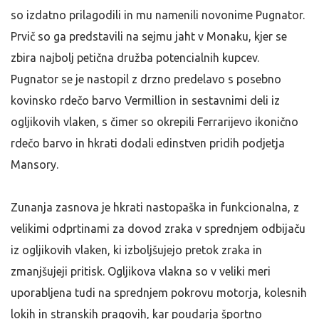
so izdatno prilagodili in mu namenili novonime Pugnator.
Prvič so ga predstavili na sejmu jaht v Monaku, kjer se
zbira najbolj petična družba potencialnih kupcev.
Pugnator se je nastopil z drzno predelavo s posebno
kovinsko rdečo barvo Vermillion in sestavnimi deli iz
ogljikovih vlaken, s čimer so okrepili Ferrarijevo ikonično
rdečo barvo in hkrati dodali edinstven pridih podjetja
Mansory.
Zunanja zasnova je hkrati nastopaška in funkcionalna, z
velikimi odprtinami za dovod zraka v sprednjem odbijaču
iz ogljikovih vlaken, ki izboljšujejo pretok zraka in
zmanjšujeji pritisk. Ogljikova vlakna so v veliki meri
uporabljena tudi na sprednjem pokrovu motorja, kolesnih
lokih in stranskih pragovih, kar poudarja športno