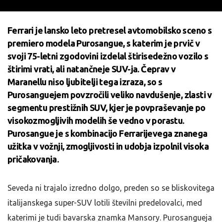
Ferrari je lansko leto pretresel avtomobilsko sceno s
premiero modela Purosangue, s katerim je prvič v
svoji 75-letni zgodovini izdelal štirisedežno vozilo s
štirimi vrati, ali natančneje SUV-ja. Čeprav v
Maranellu niso ljubitelji tega izraza, so s
Purosanguejem povzročili veliko navdušenje, zlasti v
segmentu prestižnih SUV, kjer je povpraševanje po
visokozmogljivih modelih še vedno v porastu.
Purosangue je s kombinacijo Ferrarijevega znanega
užitka v vožnji, zmogljivosti in udobja izpolnil visoka
pričakovanja.
Seveda ni trajalo izredno dolgo, preden so se bliskovitega
italijanskega super-SUV lotili številni predelovalci, med
katerimi je tudi bavarska znamka Mansory. Purosangueja