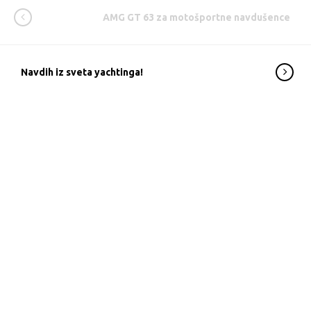
AMG GT 63 za motošportne navdušence
Navdih iz sveta yachtinga!