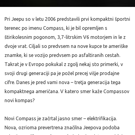
Pri Jeepu so v letu 2006 predstavili prvi kompaktni športni
terenec po imenu Compass, ki je bil opremljen s
štirikolesnim pogonom, 3,7-litrskim V6 motorjem in le z
dvoje vrat. Ciljali so predvsem na nove kupce te ameriške
znamke, ki se vozijo predvsem po asfaltiranih cestah.
Takrat je v Evropo pokukal z zgolj nekaj sto primerki, v
svoji drugi generaciji pa je požel precej višje prodajne
cifre. Danes je pred vami nova – tretja generacija tega
kompaktnega američana. V katero smer kaže Compassov
novi kompas?
Novi Compass je začrtal jasno smer – elektrifikacija.
Nova, ozrioma prevertrena značilna Jeepova podoba