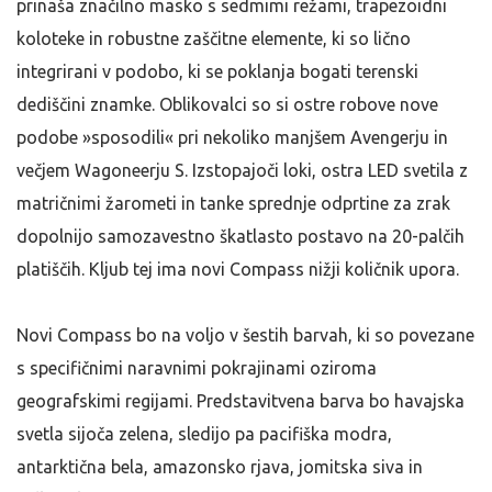
prinaša značilno masko s sedmimi režami, trapezoidni
koloteke in robustne zaščitne elemente, ki so lično
integrirani v podobo, ki se poklanja bogati terenski
dediščini znamke. Oblikovalci so si ostre robove nove
podobe »sposodili« pri nekoliko manjšem Avengerju in
večjem Wagoneerju S. Izstopajoči loki, ostra LED svetila z
matričnimi žarometi in tanke sprednje odprtine za zrak
dopolnijo samozavestno škatlasto postavo na 20-palčih
platiščih. Kljub tej ima novi Compass nižji količnik upora.
Novi Compass bo na voljo v šestih barvah, ki so povezane
s specifičnimi naravnimi pokrajinami oziroma
geografskimi regijami. Predstavitvena barva bo havajska
svetla sijoča zelena, sledijo pa pacifiška modra,
antarktična bela, amazonsko rjava, jomitska siva in