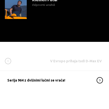
Odgovorni urednik
V Evropo prihaja tudi D-Max EV
Serija 964 z dvižnimi lučmi se vrača!