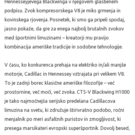
Hennesseyjevega Blackwinga v njegovem glasbenem
podpisu. Zvok kompresorskega V8 je miks grmenja in
kovinskega rjovenja. Posnetek, ki smo ga pripeli spodaj,
jasno pokaže, da gre za enega najbolj brutalnih zvokov
med športnimi limuzinami – kreatorji mu pravijo
kombinacija ameriške tradicije in sodobne tehnologije.
V času, ko konkurenca prehaja na elektriko in/ali manjše
motorje, Cadillac in Hennessey vztrajata pri velikem V8.
To je zadnji borec klasične ameriške filozofije – več
prostornine, več moči, več zvoka. CT5-V Blackwing H1000
je tako najmočnejša serijsko predelana Cadillacova
limuzina na svetu, ki združuje štirivratno podobo, ročni
menjalnik po meri asfaltnih puristov in zmogljivost, ki
presega marsikateri evropski superšportnik. Dovolj besed,