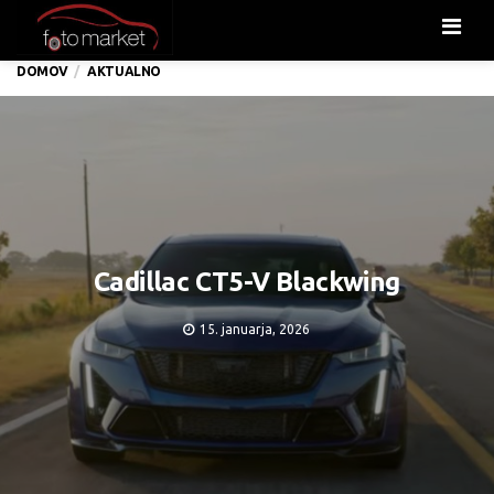
Men
DOMOV
AKTUALNO
Cadillac CT5-V Blackwing
15. januarja, 2026