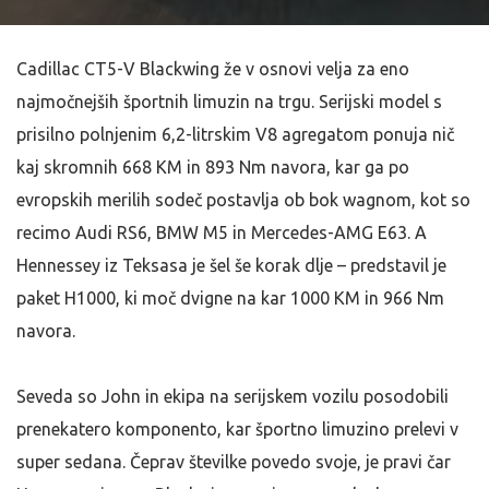
Cadillac CT5-V Blackwing že v osnovi velja za eno
najmočnejših športnih limuzin na trgu. Serijski model s
prisilno polnjenim 6,2-litrskim V8 agregatom ponuja nič
kaj skromnih 668 KM in 893 Nm navora, kar ga po
evropskih merilih sodeč postavlja ob bok wagnom, kot so
recimo Audi RS6, BMW M5 in Mercedes-AMG E63. A
Hennessey iz Teksasa je šel še korak dlje – predstavil je
paket H1000, ki moč dvigne na kar 1000 KM in 966 Nm
navora.
Seveda so John in ekipa na serijskem vozilu posodobili
prenekatero komponento, kar športno limuzino prelevi v
super sedana. Čeprav številke povedo svoje, je pravi čar