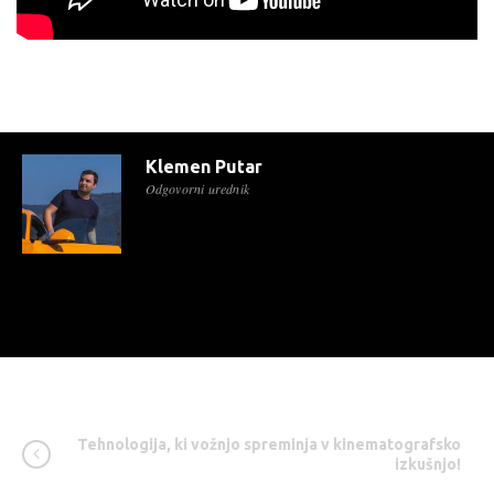
Klemen Putar
Odgovorni urednik
Tehnologija, ki vožnjo spreminja v kinematografsko
izkušnjo!