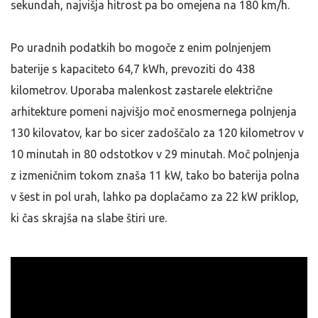
sekundah, najvišja hitrost pa bo omejena na 180 km/h.
Po uradnih podatkih bo mogoče z enim polnjenjem
baterije s kapaciteto 64,7 kWh, prevoziti do 438
kilometrov. Uporaba malenkost zastarele električne
arhitekture pomeni najvišjo moč enosmernega polnjenja
130 kilovatov, kar bo sicer zadoščalo za 120 kilometrov v
10 minutah in 80 odstotkov v 29 minutah. Moč polnjenja
z izmeničnim tokom znaša 11 kW, tako bo baterija polna
v šest in pol urah, lahko pa doplačamo za 22 kW priklop,
ki čas skrajša na slabe štiri ure.