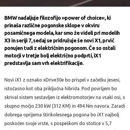
BMW nadaljuje filozofijo »power of choice«, ki
prinaša različne pogonske sklope v okviru
posamičnega modela, kar smo že videli pri modelih
X3 in seriji 7, sedaj se pridružuje še novi X1, prvič
ponujen tudi z električnim pogonom. Če so ostali
motorji v tretje bolj električno podprti, iX1
predstavlja sam vrh elektrifikacije.
Novi iX1 z oznako xDrive30e bo prispel v začetku jeseni,
istočasno kot oba priključna hibrida. Pod površjem bo
skrival sistem sestavljen iz elektromotorjev na vsaki osi, s
skupno močjo 230 kW (312 KM) in 494 Nm navora. Zaradi
dobrega oprijema štirikolesnega pogona bo iX1 najbolj
poskočen svoje vrste, s pospeškom do stotice v 5,7