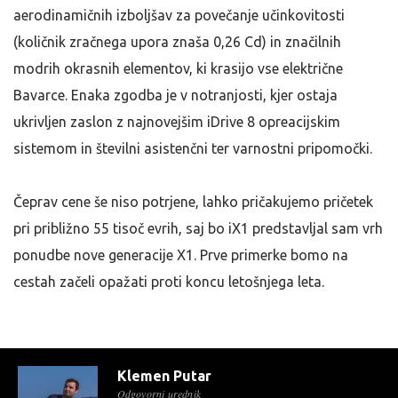
aerodinamičnih izboljšav za povečanje učinkovitosti
(količnik zračnega upora znaša 0,26 Cd) in značilnih
modrih okrasnih elementov, ki krasijo vse električne
Bavarce. Enaka zgodba je v notranjosti, kjer ostaja
ukrivljen zaslon z najnovejšim iDrive 8 opreacijskim
sistemom in številni asistenčni ter varnostni pripomočki.
Čeprav cene še niso potrjene, lahko pričakujemo pričetek
pri približno 55 tisoč evrih, saj bo iX1 predstavljal sam vrh
ponudbe nove generacije X1. Prve primerke bomo na
cestah začeli opažati proti koncu letošnjega leta.
Klemen Putar
Odgovorni urednik