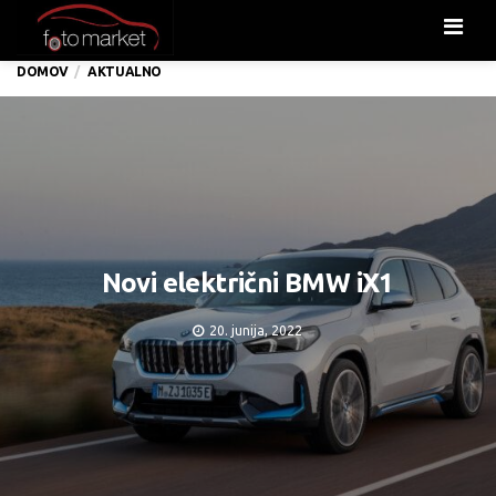
Men
DOMOV
AKTUALNO
Novi električni BMW iX1
20. junija, 2022