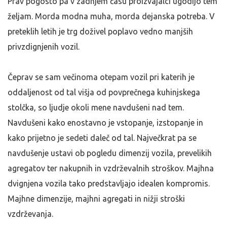
Prav pogosto pa v zadnjem času proizvajalci ugodijo tem
željam. Morda modna muha, morda dejanska potreba. V
preteklih letih je trg doživel poplavo vedno manjših
privzdignjenih vozil.
Čeprav se sam večinoma otepam vozil pri katerih je
oddaljenost od tal višja od povprečnega kuhinjskega
stolčka, so ljudje okoli mene navdušeni nad tem.
Navdušeni kako enostavno je vstopanje, izstopanje in
kako prijetno je sedeti daleč od tal. Največkrat pa se
navdušenje ustavi ob pogledu dimenzij vozila, prevelikih
agregatov ter nakupnih in vzdrževalnih stroškov. Majhna
dvignjena vozila tako predstavljajo idealen kompromis.
Majhne dimenzije, majhni agregati in nižji stroški
vzdrževanja.