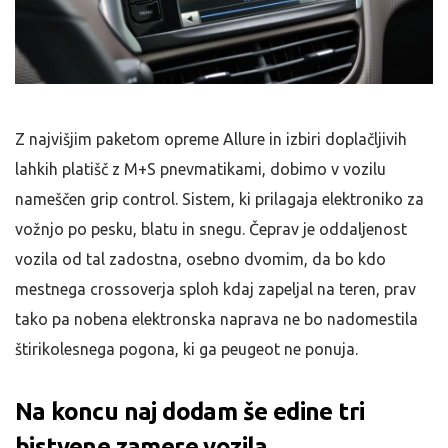
Z najvišjim paketom opreme Allure in izbiri doplačljivih
lahkih platišč z M+S pnevmatikami, dobimo v vozilu
nameščen grip control. Sistem, ki prilagaja elektroniko za
vožnjo po pesku, blatu in snegu. Čeprav je oddaljenost
vozila od tal zadostna, osebno dvomim, da bo kdo
mestnega crossoverja sploh kdaj zapeljal na teren, prav
tako pa nobena elektronska naprava ne bo nadomestila
štirikolesnega pogona, ki ga peugeot ne ponuja.
Na koncu naj dodam še edine tri
bistvene zamere vozila.