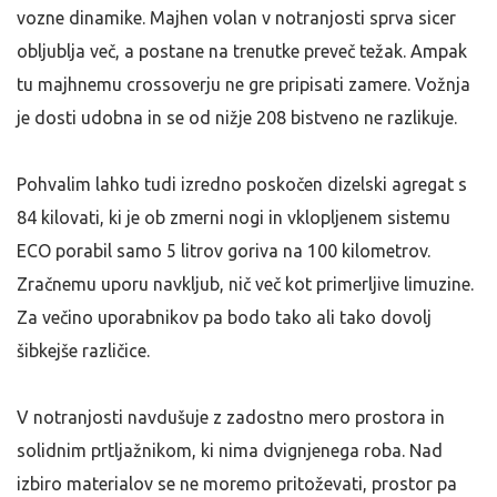
vozne dinamike. Majhen volan v notranjosti sprva sicer
obljublja več, a postane na trenutke preveč težak. Ampak
tu majhnemu crossoverju ne gre pripisati zamere. Vožnja
je dosti udobna in se od nižje 208 bistveno ne razlikuje.
Pohvalim lahko tudi izredno poskočen dizelski agregat s
84 kilovati, ki je ob zmerni nogi in vklopljenem sistemu
ECO porabil samo 5 litrov goriva na 100 kilometrov.
Zračnemu uporu navkljub, nič več kot primerljive limuzine.
Za večino uporabnikov pa bodo tako ali tako dovolj
šibkejše različice.
V notranjosti navdušuje z zadostno mero prostora in
solidnim prtljažnikom, ki nima dvignjenega roba. Nad
izbiro materialov se ne moremo pritoževati, prostor pa