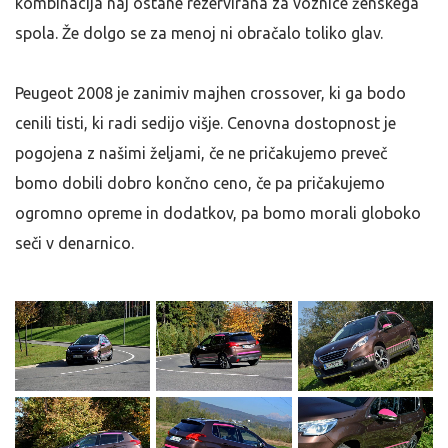
kombinacija naj ostane rezervirana za voznice ženskega
spola. Že dolgo se za menoj ni obračalo toliko glav.
Peugeot 2008 je zanimiv majhen crossover, ki ga bodo
cenili tisti, ki radi sedijo višje. Cenovna dostopnost je
pogojena z našimi željami, če ne pričakujemo preveč
bomo dobili dobro končno ceno, če pa pričakujemo
ogromno opreme in dodatkov, pa bomo morali globoko
seči v denarnico.