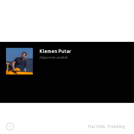
Klemen Putar
Odgovorni urednik
Fiat 500L Trekking