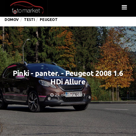
Men
DOMOV
TESTI
PEUGEOT
Pinki - panter. - Peugeot 2008 1.6
HDi Allure
25. oktobra, 2013