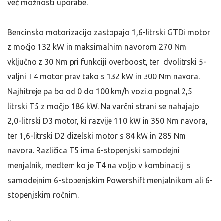
več možnosti uporabe.
Bencinsko motorizacijo zastopajo 1,6-litrski GTDi motor
z močjo 132 kW in maksimalnim navorom 270 Nm
vključno z 30 Nm pri funkciji overboost, ter dvolitrski 5-
valjni T4 motor prav tako s 132 kW in 300 Nm navora.
Najhitreje pa bo od 0 do 100 km/h vozilo pognal 2,5
litrski T5 z močjo 186 kW. Na varčni strani se nahajajo
2,0-litrski D3 motor, ki razvije 110 kW in 350 Nm navora,
ter 1,6-litrski D2 dizelski motor s 84 kW in 285 Nm
navora. Različica T5 ima 6-stopenjski samodejni
menjalnik, medtem ko je T4 na voljo v kombinaciji s
samodejnim 6-stopenjskim Powershift menjalnikom ali 6-
stopenjskim ročnim.