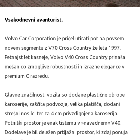
Vsakodnevni avanturist.
Volvo Car Corporation je pričel utirati pot na povsem
novem segmentu z V70 Cross Country že leta 1997.
Petnajst let kasneje, Volvo V40 Cross Country prinaša
mešanico zmogljive robustnosti in izrazne elegance v
premium C razredu.
Glavne značilnosti vozila so dodane plastične obrobe
karoserije, zaščita podvozja, velika platišča, dodani
strešni nosilci ter za 4 cm privzdignjena karoserija.
Potniški prostor je enak tistemu v »navadnem« V40.
Dodelave je bil deležen prtljažni prostor, ki zdaj ponuja