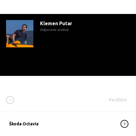
Klemen Putar
Odgovorni urednik
Ford2Go
Škoda Octavia